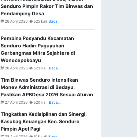
Senduro Pimpin Rakor Tim Binwas dan
Pendamping Desa
28 April 2026
525 kali
Baca...
Pembina Posyandu Kecamatan
Senduro Hadiri Paguyuban
Gerbangmas Mitra Sejahtera di
Wonocepokoayu
28 April 2026
523 kali
Baca...
Tim Binwas Senduro Intensifkan
Monev Administrasi di Bedayu,
Pastikan APBDesa 2026 Sesuai Aturan
27 April 2026
520 kali
Baca...
Tingkatkan Kedisiplinan dan Sinergi,
Kasubag Keuangan Kec. Senduro
Pimpin Apel Pagi
28 April 2026
518 kali
Baca...