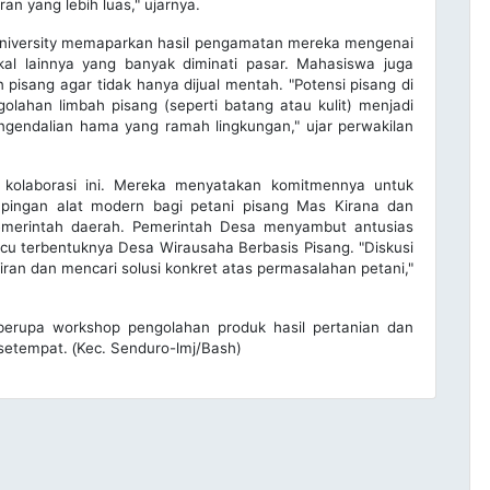
n yang lebih luas," ujarnya.
 University memaparkan hasil pengamatan mereka mengenai
kal lainnya yang banyak diminati pasar. Mahasiswa juga
 pisang agar tidak hanya dijual mentah. "Potensi pisang di
lahan limbah pisang (seperti batang atau kulit) menjadi
engendalian hama yang ramah lingkungan," ujar perwakilan
 kolaborasi ini. Mereka menyatakan komitmennya untuk
pingan alat modern bagi petani pisang Mas Kirana dan
emerintah daerah. Pemerintah Desa menyambut antusias
icu terbentuknya Desa Wirausaha Berbasis Pisang. "Diskusi
iran dan mencari solusi konkret atas permasalahan petani,"
t berupa workshop pengolahan produk hasil pertanian dan
 setempat.
Kec. Senduro-lmj/Bash)
(