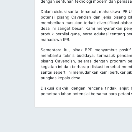
dengan sentuhan teknologi modern dan pemasara
Dalam diskusi santai tersebut, mahasiswa IPB
potensi pisang Cavendish dan jenis pisang lo
memberikan masukan terkait diversifikasi olahan
desa ini sangat besar. Kami menyarankan pengo
produk bernilai guna, serta edukasi tentang p
mahasiswa IPB.
Sementara itu, pihak BPP menyambut positif
membantu teknis budidaya, termasuk pendam
pisang Cavendish, selaras dengan program p
kegiatan ini dan berharap diskusi tersebut mem
santai seperti ini memudahkan kami bertukar pik
pungkas kepala desa.
Diskusi diakhiri dengan rencana tindak lanju
pemetaan lahan potensial bersama para petani