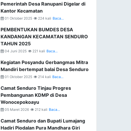
Pemerintah Desa Ranupani Digelar di
Kantor Kecamatan
01 Oktober 2025
224 kali
Baca...
PEMBENTUKAN BUMDES DESA
KANDANGAN KECAMATAN SENDURO
TAHUN 2025
04 Juni 2025
221 kali
Baca...
Kegiatan Posyandu Gerbangmas Mitra
Mandiri bertempat balai Desa Senduro
01 Oktober 2025
214 kali
Baca...
Camat Senduro Tinjau Progres
Pembangunan KDMP di Desa
Wonocepokoayu
05 Maret 2026
212 kali
Baca...
Camat Senduro dan Bupati Lumajang
Hadiri Piodalan Pura Mandhara Giri