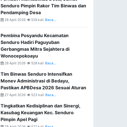
Senduro Pimpin Rakor Tim Binwas dan
Pendamping Desa
28 April 2026
529 kali
Baca...
Pembina Posyandu Kecamatan
Senduro Hadiri Paguyuban
Gerbangmas Mitra Sejahtera di
Wonocepokoayu
28 April 2026
528 kali
Baca...
Tim Binwas Senduro Intensifkan
Monev Administrasi di Bedayu,
Pastikan APBDesa 2026 Sesuai Aturan
27 April 2026
523 kali
Baca...
Tingkatkan Kedisiplinan dan Sinergi,
Kasubag Keuangan Kec. Senduro
Pimpin Apel Pagi
28 April 2026
522 kali
Baca...