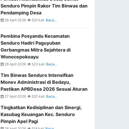
Senduro Pimpin Rakor Tim Binwas dan
Pendamping Desa
28 April 2026
525 kali
Baca...
Pembina Posyandu Kecamatan
Senduro Hadiri Paguyuban
Gerbangmas Mitra Sejahtera di
Wonocepokoayu
28 April 2026
523 kali
Baca...
Tim Binwas Senduro Intensifkan
Monev Administrasi di Bedayu,
Pastikan APBDesa 2026 Sesuai Aturan
27 April 2026
520 kali
Baca...
Tingkatkan Kedisiplinan dan Sinergi,
Kasubag Keuangan Kec. Senduro
Pimpin Apel Pagi
28 April 2026
518 kali
Baca...