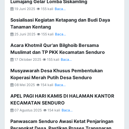
Lumajang Gelar Lomba Siskamling
19 Juni 2025
155 kali
Baca...
Sosialisasi Kegiatan Ketapang dan Budi Daya
Tanaman Kentang
25 Juni 2025
155 kali
Baca...
Acara Khotmil Qur'an Bilghoib Bersama
Muslimat dan TP PKK Kecamatan Senduro
17 Oktober 2025
155 kali
Baca...
Musyawarah Desa Khusus Pembentukan
Koperasi Merah Putih Desa Senduro
08 Mei 2025
154 kali
Baca...
APEL PAGI HARI KAMIS DI HALAMAN KANTOR
KECAMATAN SENDURO
07 Agustus 2025
154 kali
Baca...
Panwascam Senduro Awasi Ketat Penjaringan
Perangkat Desa, Pastikan Proses Transparan