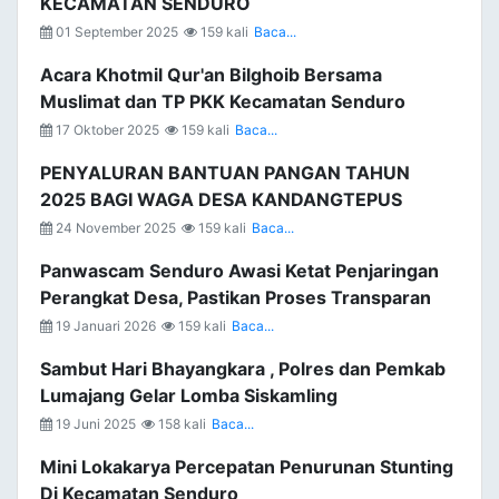
KECAMATAN SENDURO
01 September 2025
159 kali
Baca...
Acara Khotmil Qur'an Bilghoib Bersama
Muslimat dan TP PKK Kecamatan Senduro
17 Oktober 2025
159 kali
Baca...
PENYALURAN BANTUAN PANGAN TAHUN
2025 BAGI WAGA DESA KANDANGTEPUS
24 November 2025
159 kali
Baca...
Panwascam Senduro Awasi Ketat Penjaringan
Perangkat Desa, Pastikan Proses Transparan
19 Januari 2026
159 kali
Baca...
Sambut Hari Bhayangkara , Polres dan Pemkab
Lumajang Gelar Lomba Siskamling
19 Juni 2025
158 kali
Baca...
Mini Lokakarya Percepatan Penurunan Stunting
Di Kecamatan Senduro