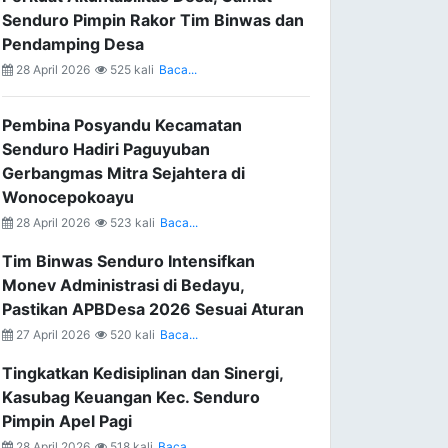
Senduro Pimpin Rakor Tim Binwas dan
Pendamping Desa
28 April 2026
525 kali
Baca...
Pembina Posyandu Kecamatan
Senduro Hadiri Paguyuban
Gerbangmas Mitra Sejahtera di
Wonocepokoayu
28 April 2026
523 kali
Baca...
Tim Binwas Senduro Intensifkan
Monev Administrasi di Bedayu,
Pastikan APBDesa 2026 Sesuai Aturan
27 April 2026
520 kali
Baca...
Tingkatkan Kedisiplinan dan Sinergi,
Kasubag Keuangan Kec. Senduro
Pimpin Apel Pagi
28 April 2026
518 kali
Baca...