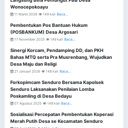
Langsung Bina Pemungut PBB Desa
Wonocepokoayu
11 Maret 2026
149 kali
Baca...
Pembentukan Pos Bantuan Hukum
(POSBANKUM) Desa Argosari
17 November 2025
149 kali
Baca...
Sinergi Korcam, Pendamping DD, dan PKH
Bahas MTQ serta Pra Musrenbang, Wujudkan
Desa Maju dan Religi
21 Januari 2026
148 kali
Baca...
Forkopimcam Senduro Bersama Kapolsek
Senduro Laksanakan Penilaian Lomba
Poskamling di Desa Bedayu
07 Agustus 2025
148 kali
Baca...
Sosialisasi Percepatan Pembentukan Koperasi
Merah Putih Desa se Kecamatan Senduro