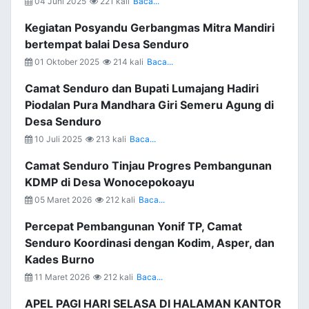
04 Juni 2025
221 kali
Baca...
Kegiatan Posyandu Gerbangmas Mitra Mandiri
bertempat balai Desa Senduro
01 Oktober 2025
214 kali
Baca...
Camat Senduro dan Bupati Lumajang Hadiri
Piodalan Pura Mandhara Giri Semeru Agung di
Desa Senduro
10 Juli 2025
213 kali
Baca...
Camat Senduro Tinjau Progres Pembangunan
KDMP di Desa Wonocepokoayu
05 Maret 2026
212 kali
Baca...
Percepat Pembangunan Yonif TP, Camat
Senduro Koordinasi dengan Kodim, Asper, dan
Kades Burno
11 Maret 2026
212 kali
Baca...
APEL PAGI HARI SELASA DI HALAMAN KANTOR