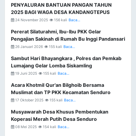
PENYALURAN BANTUAN PANGAN TAHUN
2025 BAGI WAGA DESA KANDANGTEPUS
24 November 2025
156 kali
Baca...
Pererat Silaturahmi, Ibu-Ibu PKK Gelar
Pengajian Sakinah di Rumah Bu Inggi Pandansari
26 Januari 2026
155 kali
Baca...
Sambut Hari Bhayangkara , Polres dan Pemkab
Lumajang Gelar Lomba Siskamling
19 Juni 2025
155 kali
Baca...
Acara Khotmil Qur'an Bilghoib Bersama
Muslimat dan TP PKK Kecamatan Senduro
17 Oktober 2025
155 kali
Baca...
Musyawarah Desa Khusus Pembentukan
Koperasi Merah Putih Desa Senduro
08 Mei 2025
154 kali
Baca...