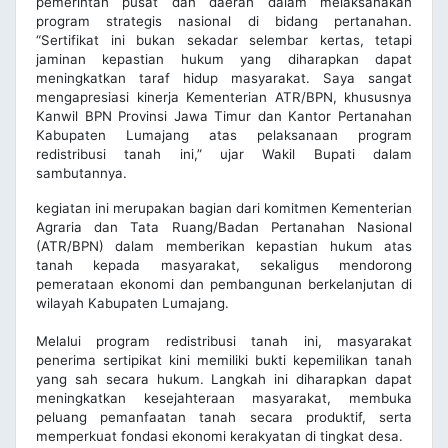
pemerintah pusat dan daerah dalam melaksanakan
program strategis nasional di bidang pertanahan.
“Sertifikat ini bukan sekadar selembar kertas, tetapi
jaminan kepastian hukum yang diharapkan dapat
meningkatkan taraf hidup masyarakat. Saya sangat
mengapresiasi kinerja Kementerian ATR/BPN, khususnya
Kanwil BPN Provinsi Jawa Timur dan Kantor Pertanahan
Kabupaten Lumajang atas pelaksanaan program
redistribusi tanah ini,” ujar Wakil Bupati dalam
sambutannya.
kegiatan ini merupakan bagian dari komitmen Kementerian
Agraria dan Tata Ruang/Badan Pertanahan Nasional
(ATR/BPN) dalam memberikan kepastian hukum atas
tanah kepada masyarakat, sekaligus mendorong
pemerataan ekonomi dan pembangunan berkelanjutan di
wilayah Kabupaten Lumajang.
Melalui program redistribusi tanah ini, masyarakat
penerima sertipikat kini memiliki bukti kepemilikan tanah
yang sah secara hukum. Langkah ini diharapkan dapat
meningkatkan kesejahteraan masyarakat, membuka
peluang pemanfaatan tanah secara produktif, serta
memperkuat fondasi ekonomi kerakyatan di tingkat desa.