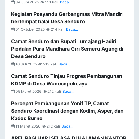
04 Juni 2025
221 kali
Baca...
Kegiatan Posyandu Gerbangmas Mitra Mandiri
bertempat balai Desa Senduro
01 Oktober 2025
214 kali
Baca...
Camat Senduro dan Bupati Lumajang Hadiri
Piodalan Pura Mandhara Giri Semeru Agung di
Desa Senduro
10 Juli 2025
213 kali
Baca...
Camat Senduro Tinjau Progres Pembangunan
KDMP di Desa Wonocepokoayu
05 Maret 2026
212 kali
Baca...
Percepat Pembangunan Yonif TP, Camat
Senduro Koordinasi dengan Kodim, Asper, dan
Kades Burno
11 Maret 2026
212 kali
Baca...
APEL PAGI HARI SELASA DI HALAMAN KANTOR