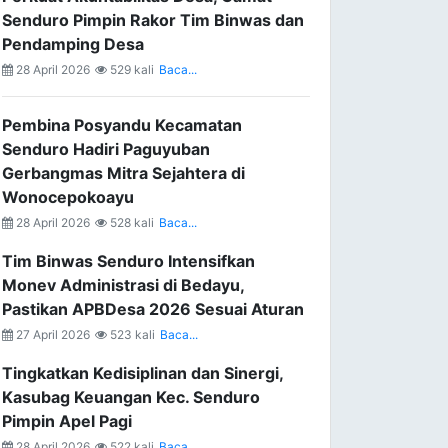
Senduro Pimpin Rakor Tim Binwas dan
Pendamping Desa
28 April 2026
529 kali
Baca...
Pembina Posyandu Kecamatan
Senduro Hadiri Paguyuban
Gerbangmas Mitra Sejahtera di
Wonocepokoayu
28 April 2026
528 kali
Baca...
Tim Binwas Senduro Intensifkan
Monev Administrasi di Bedayu,
Pastikan APBDesa 2026 Sesuai Aturan
27 April 2026
523 kali
Baca...
Tingkatkan Kedisiplinan dan Sinergi,
Kasubag Keuangan Kec. Senduro
Pimpin Apel Pagi
28 April 2026
522 kali
Baca...