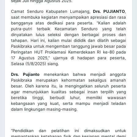
sejak Juli hingga Agustus 2025.
Camat Senduro Kabupaten Lumajang,
Drs. PUJIANTO
,
saat membuka kegiatan menyampaikan apresiasi dan rasa
bangganya atas dedikasi para peserta. “Kalian adalah
putra-putri terbaik Kecamatan Senduro yang telah
dinyatakan lulus seleksi dengan berbagai proses dan
tahapan. Hari ini, kalian mulai dididik dan dilatih sebagai
Paskibraka untuk mengemban tanggung jawab besar pada
Peringatan HUT Proklamasi Kemerdekaan RI ke-80 pada
17 Agustus 2025,” ujarnya di hadapan para peserta,
Selasa (5/8/2025) siang.
Drs. Pujianto
menekankan bahwa menjadi anggota
Paskibraka merupakan kehormatan sekaligus amanah
besar. Oleh karena itu, ia mengingatkan seluruh peserta
agar menunjukkan kualitas sebagai insan terpilih yang
beretika tinggi, berbudi luhur, memiliki wawasan
kebangsaan yang kuat, serta mampu menjadi teladan
dalam lingkungan masing-masing.
“Pendidikan dan pelatihan ini dimaksudkan untuk
memantapkan ketahanan fisik dan kesiapan mental demi