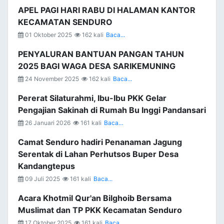
APEL PAGI HARI RABU DI HALAMAN KANTOR
KECAMATAN SENDURO
01 Oktober 2025
162 kali
Baca...
PENYALURAN BANTUAN PANGAN TAHUN
2025 BAGI WAGA DESA SARIKEMUNING
24 November 2025
162 kali
Baca...
Pererat Silaturahmi, Ibu-Ibu PKK Gelar
Pengajian Sakinah di Rumah Bu Inggi Pandansari
26 Januari 2026
161 kali
Baca...
Camat Senduro hadiri Penanaman Jagung
Serentak di Lahan Perhutsos Buper Desa
Kandangtepus
09 Juli 2025
161 kali
Baca...
Acara Khotmil Qur'an Bilghoib Bersama
Muslimat dan TP PKK Kecamatan Senduro
17 Oktober 2025
161 kali
Baca...