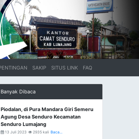
PENTINGAN
SAKIP
SITUS LINK
FAQ
Banyak Dibaca
Piodalan, di Pura Mandara Giri Semeru
Agung Desa Senduro Kecamatan
Senduro Lumajang
13 Juli 2023
2935 kali
Baca...