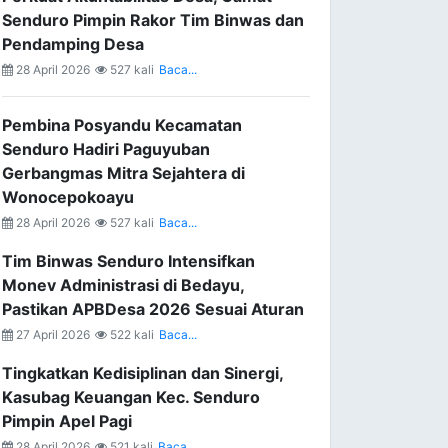
Senduro Pimpin Rakor Tim Binwas dan
Pendamping Desa
28 April 2026
527 kali
Baca...
Pembina Posyandu Kecamatan
Senduro Hadiri Paguyuban
Gerbangmas Mitra Sejahtera di
Wonocepokoayu
28 April 2026
527 kali
Baca...
Tim Binwas Senduro Intensifkan
Monev Administrasi di Bedayu,
Pastikan APBDesa 2026 Sesuai Aturan
27 April 2026
522 kali
Baca...
Tingkatkan Kedisiplinan dan Sinergi,
Kasubag Keuangan Kec. Senduro
Pimpin Apel Pagi
28 April 2026
521 kali
Baca...