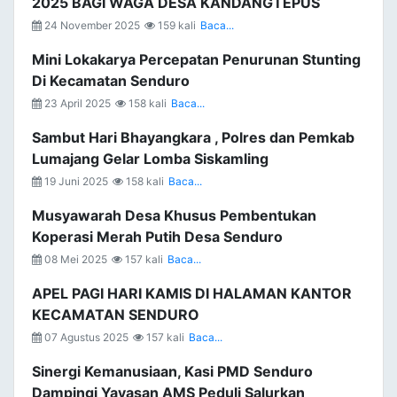
2025 BAGI WAGA DESA KANDANGTEPUS
24 November 2025
159 kali
Baca...
Mini Lokakarya Percepatan Penurunan Stunting
Di Kecamatan Senduro
23 April 2025
158 kali
Baca...
Sambut Hari Bhayangkara , Polres dan Pemkab
Lumajang Gelar Lomba Siskamling
19 Juni 2025
158 kali
Baca...
Musyawarah Desa Khusus Pembentukan
Koperasi Merah Putih Desa Senduro
08 Mei 2025
157 kali
Baca...
APEL PAGI HARI KAMIS DI HALAMAN KANTOR
KECAMATAN SENDURO
07 Agustus 2025
157 kali
Baca...
Sinergi Kemanusiaan, Kasi PMD Senduro
Dampingi Yayasan AMS Peduli Salurkan