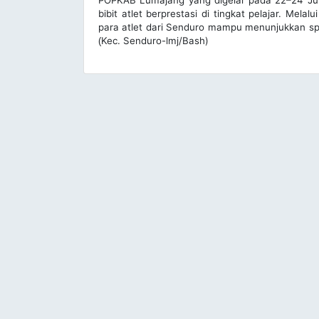
POPKAB Lumajang yang digelar pada 22–24 Juni 
bibit atlet berprestasi di tingkat pelajar. Me
para atlet dari Senduro mampu menunjukkan spo
Kec. Senduro-lmj/Bash)
(