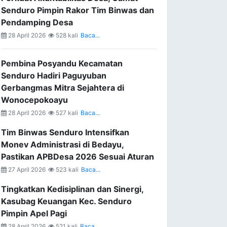
Senduro Pimpin Rakor Tim Binwas dan
Pendamping Desa
28 April 2026
528 kali
Baca...
Pembina Posyandu Kecamatan
Senduro Hadiri Paguyuban
Gerbangmas Mitra Sejahtera di
Wonocepokoayu
28 April 2026
527 kali
Baca...
Tim Binwas Senduro Intensifkan
Monev Administrasi di Bedayu,
Pastikan APBDesa 2026 Sesuai Aturan
27 April 2026
523 kali
Baca...
Tingkatkan Kedisiplinan dan Sinergi,
Kasubag Keuangan Kec. Senduro
Pimpin Apel Pagi
28 April 2026
521 kali
Baca...