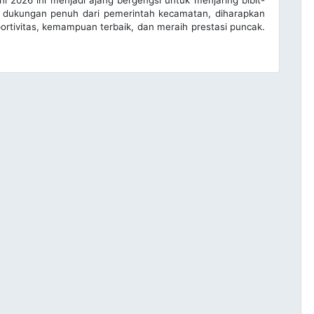
2026 ini menjadi ajang bergengsi untuk menjaring bibit-
lalui dukungan penuh dari pemerintah kecamatan, diharapkan
rtivitas, kemampuan terbaik, dan meraih prestasi puncak.