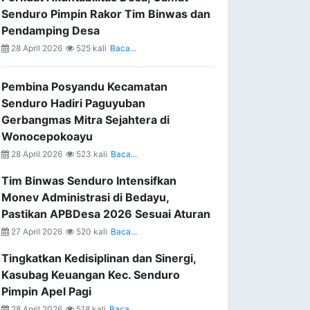
Senduro Pimpin Rakor Tim Binwas dan
Pendamping Desa
28 April 2026
525 kali
Baca...
Pembina Posyandu Kecamatan
Senduro Hadiri Paguyuban
Gerbangmas Mitra Sejahtera di
Wonocepokoayu
28 April 2026
523 kali
Baca...
Tim Binwas Senduro Intensifkan
Monev Administrasi di Bedayu,
Pastikan APBDesa 2026 Sesuai Aturan
27 April 2026
520 kali
Baca...
Tingkatkan Kedisiplinan dan Sinergi,
Kasubag Keuangan Kec. Senduro
Pimpin Apel Pagi
28 April 2026
518 kali
Baca...