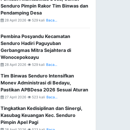
Senduro Pimpin Rakor Tim Binwas dan
Pendamping Desa
28 April 2026
529 kali
Baca...
Pembina Posyandu Kecamatan
Senduro Hadiri Paguyuban
Gerbangmas Mitra Sejahtera di
Wonocepokoayu
28 April 2026
529 kali
Baca...
Tim Binwas Senduro Intensifkan
Monev Administrasi di Bedayu,
Pastikan APBDesa 2026 Sesuai Aturan
27 April 2026
523 kali
Baca...
Tingkatkan Kedisiplinan dan Sinergi,
Kasubag Keuangan Kec. Senduro
Pimpin Apel Pagi
28 April 2026
523 kali
Baca...