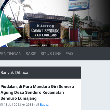
PENTINGAN
SAKIP
SITUS LINK
FAQ
Banyak Dibaca
Piodalan, di Pura Mandara Giri Semeru
Agung Desa Senduro Kecamatan
Senduro Lumajang
13 Juli 2023
2938 kali
Baca...