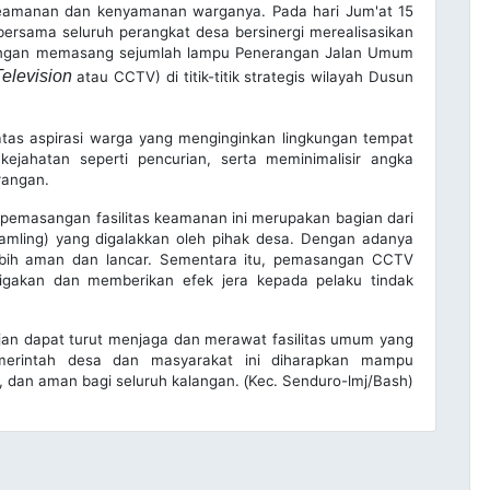
eamanan dan kenyamanan warganya. Pada hari Jum'at 15
rsama seluruh perangkat desa bersinergi merealisasikan
engan memasang sejumlah lampu Penerangan Jalan Umum
Television
atau CCTV) di titik-titik strategis wilayah Dusun
 atas aspirasi warga yang menginginkan lingkungan tempat
kejahatan seperti pencurian, serta meminimalisir angka
rangan.
masangan fasilitas keamanan ini merupakan bagian dari
kamling) yang digalakkan oleh pihak desa. Dengan adanya
lebih aman dan lancar. Sementara itu, pemasangan CCTV
igakan dan memberikan efek jera kepada pelaku tindak
n dapat turut menjaga dan merawat fasilitas umum yang
emerintah desa dan masyarakat ini diharapkan mampu
b, dan aman bagi seluruh kalangan.
Kec. Senduro-lmj/Bash)
(