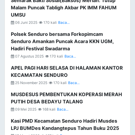
Semarak Bakti Sosial(Baksos) Meriah: Tutup
Malam Puncak Tabligh Akbar PK IMM FAHUM
UMSU
06 Juni 2025
170 kali
Baca...
Polsek Senduro bersama Forkopimcam
Senduro Amankan Puncak Acara KKN UGM,
Hadiri Festival Swadarma
07 Agustus 2025
170 kali
Baca...
APEL PAGI HARI SELASA DI HALAMAN KANTOR
KECAMATAN SENDURO
25 November 2025
170 kali
Baca...
MUSDESUS PEMBENTUKAN KOPERASI MERAH
PUTIH DESA BEDAYU TALANG
09 Mei 2025
168 kali
Baca...
Kasi PMD Kecamatan Senduro Hadiri Musdes
LPJ BUMDes Kandangtepus Tahun Buku 2025