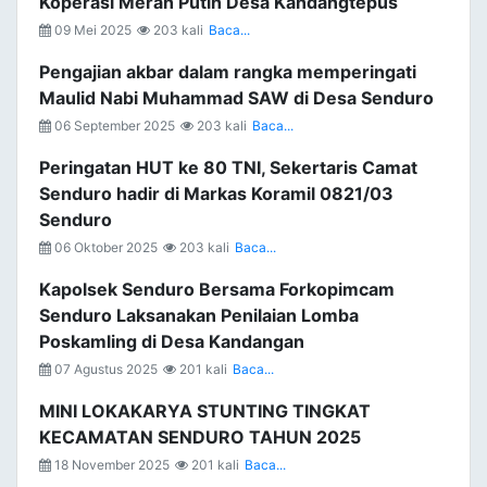
Koperasi Merah Putih Desa Kandangtepus
09 Mei 2025
203 kali
Baca...
Pengajian akbar dalam rangka memperingati
Maulid Nabi Muhammad SAW di Desa Senduro
06 September 2025
203 kali
Baca...
Peringatan HUT ke 80 TNI, Sekertaris Camat
Senduro hadir di Markas Koramil 0821/03
Senduro
06 Oktober 2025
203 kali
Baca...
Kapolsek Senduro Bersama Forkopimcam
Senduro Laksanakan Penilaian Lomba
Poskamling di Desa Kandangan
07 Agustus 2025
201 kali
Baca...
MINI LOKAKARYA STUNTING TINGKAT
KECAMATAN SENDURO TAHUN 2025
18 November 2025
201 kali
Baca...