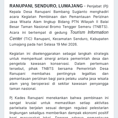
RANUPANI, SENDURO, LUMAJANG
– Penjabat (Pj)
Kepala Desa Ranupani Bambang Sugianto menghadiri
acara Kegiatan Pembinaan dan Pemantauan Perizinan
Jasa Wisata Alam lingkup Bidang PTN Wilayah II Balai
Besar Taman Nasional Bromo Tengger Semeru (TNBTS).
Tourism Information
Acara ini bertempat di gedung
Center
(TIC) Ranupani, Kecamatan Senduro, Kabupaten
Lumajang pada hari Selasa 19 Mei 2026.
Kegiatan ini diselenggarakan sebagai langkah strategis
untuk memperkuat sinergi antara pemerintah desa dan
pengelola kawasan konservasi. Dalam pertemuan
tersebut, pihak TNBTS bersama Pemerintah Desa
Ranupani membahas pentingnya legalitas dan
pemantauan perizinan bagi para pelaku usaha jasa wisata
alam yang beroperasi di sekitar kawasan penyangga
taman nasional.
Pj Kades Ranupani menekankan bahwa pembinaan ini
sangat krusial untuk memastikan setiap aktivitas
pariwisata berjalan sesuai dengan regulasi pelestarian
lingkungan sekaligus memberikan dampak ekonomi positif
bagi masyarakat lokal. Dengan adanya pemantauan