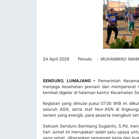
24 April 2026 Penulis : MUHAMMAD IMAM
SENDURO, LUMAJANG –
Pemerintah Kecama
menjaga kesehatan jasmani dan mempererat tal
kembali digelar di halaman kantor Kecamatan S
Kegiatan yang dimulai pukul 07.00 WIB ini dii
seluruh ASN, serta staf Non-ASN di lingkun
senam yang energik, para peserta mengikuti s
Sekcam Senduro Bambang Sugianto, S.Pd, mene
hari Jumat ini merupakan salah satu upaya unt
yang sehat, diharapkan semangat kerja dan ku