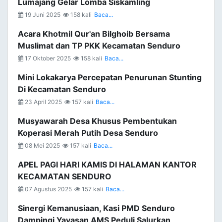
Lumajang Gelar Lomba Siskamling
19 Juni 2025
158 kali
Baca...
Acara Khotmil Qur'an Bilghoib Bersama
Muslimat dan TP PKK Kecamatan Senduro
17 Oktober 2025
158 kali
Baca...
Mini Lokakarya Percepatan Penurunan Stunting
Di Kecamatan Senduro
23 April 2025
157 kali
Baca...
Musyawarah Desa Khusus Pembentukan
Koperasi Merah Putih Desa Senduro
08 Mei 2025
157 kali
Baca...
APEL PAGI HARI KAMIS DI HALAMAN KANTOR
KECAMATAN SENDURO
07 Agustus 2025
157 kali
Baca...
Sinergi Kemanusiaan, Kasi PMD Senduro
Dampingi Yayasan AMS Peduli Salurkan