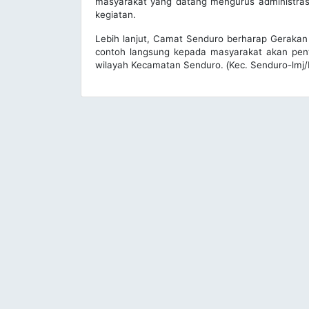
masyarakat yang datang mengurus administrasi 
kegiatan.
Lebih lanjut, Camat Senduro berharap Gerakan
contoh langsung kepada masyarakat akan pent
wilayah Kecamatan Senduro.
Kec. Senduro-lmj
(