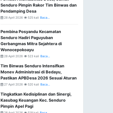
Senduro Pimpin Rakor Tim Binwas dan
Pendamping Desa
28 April 2026
525 kali
Baca...
Pembina Posyandu Kecamatan
Senduro Hadiri Paguyuban
Gerbangmas Mitra Sejahtera di
Wonocepokoayu
28 April 2026
523 kali
Baca...
Tim Binwas Senduro Intensifkan
Monev Administrasi di Bedayu,
Pastikan APBDesa 2026 Sesuai Aturan
27 April 2026
520 kali
Baca...
Tingkatkan Kedisiplinan dan Sinergi,
Kasubag Keuangan Kec. Senduro
Pimpin Apel Pagi
28 April 2026
518 kali
Baca...