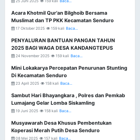
25 Juni 2025
159 kali
Baca...
Acara Khotmil Qur'an Bilghoib Bersama
Muslimat dan TP PKK Kecamatan Senduro
17 Oktober 2025
159 kali
Baca...
PENYALURAN BANTUAN PANGAN TAHUN
2025 BAGI WAGA DESA KANDANGTEPUS
24 November 2025
159 kali
Baca...
Mini Lokakarya Percepatan Penurunan Stunting
Di Kecamatan Senduro
23 April 2025
158 kali
Baca...
Sambut Hari Bhayangkara , Polres dan Pemkab
Lumajang Gelar Lomba Siskamling
19 Juni 2025
158 kali
Baca...
Musyawarah Desa Khusus Pembentukan
Koperasi Merah Putih Desa Senduro
08 Mei 2025
157 kali
Baca...