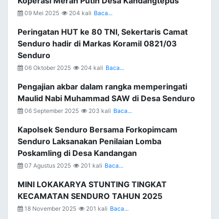
Koperasi Merah Putih Desa Kandangtepus
09 Mei 2025
204 kali
Baca...
Peringatan HUT ke 80 TNI, Sekertaris Camat
Senduro hadir di Markas Koramil 0821/03
Senduro
06 Oktober 2025
204 kali
Baca...
Pengajian akbar dalam rangka memperingati
Maulid Nabi Muhammad SAW di Desa Senduro
06 September 2025
203 kali
Baca...
Kapolsek Senduro Bersama Forkopimcam
Senduro Laksanakan Penilaian Lomba
Poskamling di Desa Kandangan
07 Agustus 2025
201 kali
Baca...
MINI LOKAKARYA STUNTING TINGKAT
KECAMATAN SENDURO TAHUN 2025
18 November 2025
201 kali
Baca...